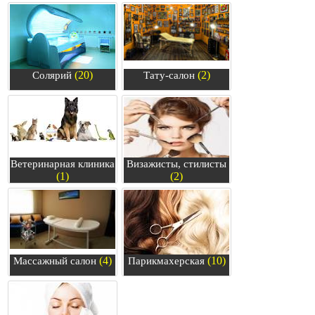
(20)
(2)
Солярий
Тату-салон
Ветеринарная клиника
Визажисты, стилисты
(1)
(2)
(4)
(10)
Массажный салон
Парикмахерская