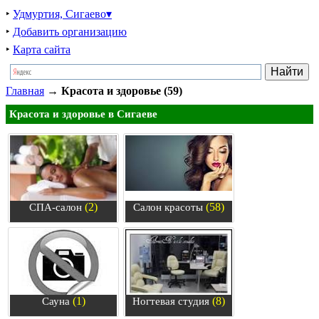
‣
Удмуртия, Сигаево▾
‣
Добавить организацию
‣
Карта сайта
Главная
→
Красота и здоровье (59)
Красота и здоровье в Сигаеве
(2)
(58)
СПА-салон
Салон красоты
(1)
(8)
Сауна
Ногтевая студия