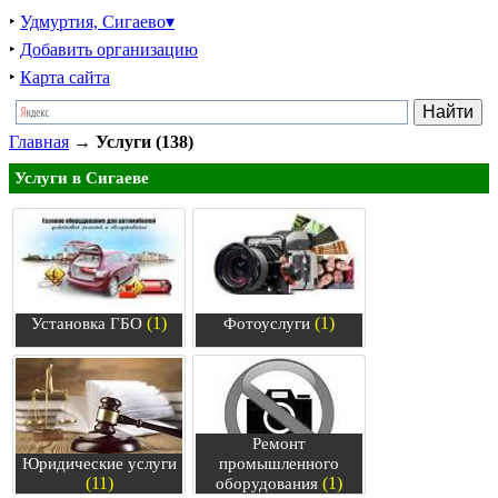
‣
Удмуртия, Сигаево▾
‣
Добавить организацию
‣
Карта сайта
Главная
→
Услуги (138)
Услуги в Сигаеве
(1)
(1)
Установка ГБО
Фотоуслуги
Ремонт
Юридические услуги
промышленного
(11)
(1)
оборудования