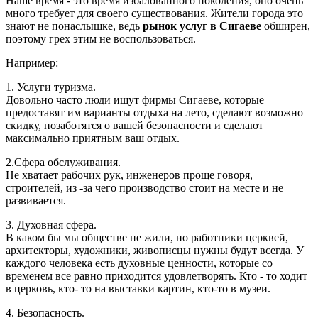
Наше время - это время избалованного поколения, оно очень
много требует для своего существования. Жители города это
знают не понаслышке, ведь
рынок услуг в Сигаеве
обширен,
поэтому грех этим не воспользоваться.
Например:
1. Услуги туризма.
Довольно часто люди ищут фирмы Сигаеве, которые
предоставят им варианты отдыха на лето, сделают возможно
скидку, позаботятся о вашей безопасности и сделают
максимально приятным ваш отдых.
2.Сфера обслуживания.
Не хватает рабочих рук, инженеров проще говоря,
строителей, из -за чего производство стоит на месте и не
развивается.
3. Духовная сфера.
В каком бы мы обществе не жили, но работники церквей,
архитекторы, художники, живописцы нужны будут всегда. У
каждого человека есть духовные ценности, которые со
временем все равно приходится удовлетворять. Кто - то ходит
в церковь, кто- то на выставки картин, кто-то в музеи.
4. Безопасность.