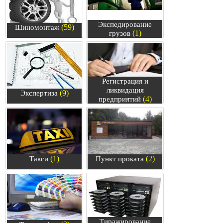
Экспедирование
(59)
Шиномонтаж
(1)
грузов
Регистрация и
ликвидация
(9)
Экспертиза
(4)
предприятий
(1)
(2)
Такси
Пункт проката
Тиражирование