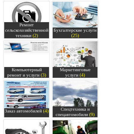
Ремонт
сельскохозяйственной
Бухгалтерские услуги
(2)
(25)
техники
Компьютерный
Маркетинговые
(3)
(4)
ремонт и услуги
услуги
Спецтехника и
(4)
Заказ автомобилей
(9)
спецавтомобили