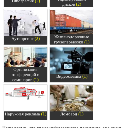
(2)
Типография
(2)
дисков
Железнодорожные
(2)
Аутсорсинг
(1)
грузоперевозки
Организация
конференций и
(1)
Видеосъемка
(1)
семинаров
(1)
(1)
Наружная реклама
Ломбард