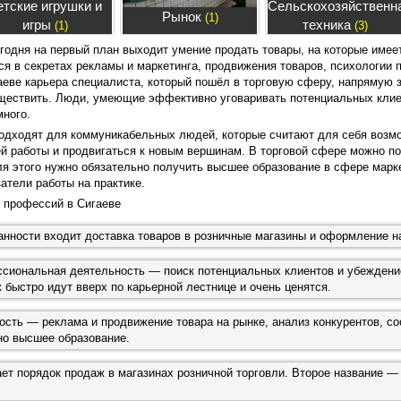
етские игрушки и
Сельскохозяйственн
Рынок
(1)
игры
техника
(1)
(3)
егодня на первый план выходит умение продать товары, на которые имее
ся в секретах рекламы и маркетинга, продвижения товаров, психологии 
аеве карьера специалиста, который пошёл в торговую сферу, напрямую з
уществить. Люди, умеющие эффективно уговаривать потенциальных клие
много.
одходят для коммуникабельных людей, которые считают для себя возм
ей работы и продвигаться к новым вершинам. В торговой сфере можно п
ля этого нужно обязательно получить высшее образование в сфере марке
атели работы на практике.
 профессий в Сигаеве
занности входит доставка товаров в розничные магазины и оформление 
сиональная деятельность — поиск потенциальных клиентов и убеждение
быстро идут вверх по карьерной лестнице и очень ценятся.
сть — реклама и продвижение товара на рынке, анализ конкурентов, с
ьно высшее образование.
т порядок продаж в магазинах розничной торговли. Второе название —