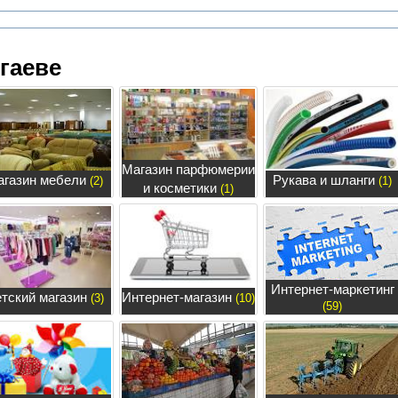
гаеве
Магазин парфюмерии
агазин мебели
Рукава и шланги
(2)
(1)
и косметики
(1)
Интернет-маркетинг
тский магазин
Интернет-магазин
(3)
(10)
(59)