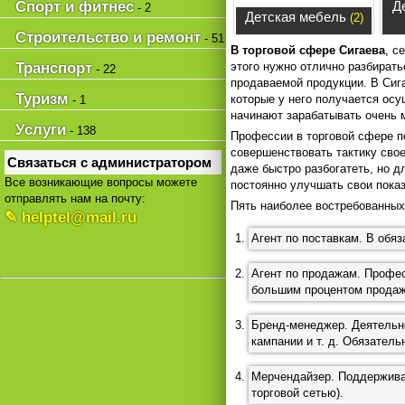
Спорт и фитнес
Д
- 2
Детская мебель
(2)
Строительство и ремонт
- 51
В торговой сфере Сигаева
, с
Транспорт
этого нужно отлично разбирать
- 22
продаваемой продукции. В Сиг
Туризм
которые у него получается ос
- 1
начинают зарабатывать очень 
Услуги
- 138
Профессии в торговой сфере п
совершенствовать тактику сво
Связаться с администратором
даже быстро разбогатеть, но д
Все возникающие вопросы можете
постоянно улучшать свои показ
отправлять нам на почту:
Пять наиболее востребованных
✎ helptel@mail.ru
Агент по поставкам. В обя
Агент по продажам. Профес
большим процентом продаж 
Бренд-менеджер. Деятельно
кампании и т. д. Обязател
Мерчендайзер. Поддерживае
торговой сетью).