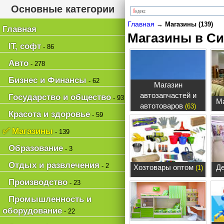
Основные категории
Главная
→
Магазины (139)
Главная
Магазины в Си
IT, софт
- 86
Авто
- 278
Бизнес и Финансы
- 62
Магазин
автозапчастей и
Государство и общество
- 93
М
автотоваров
(63)
Красота и здоровье
- 59
✅ Магазины
- 139
Образование
- 3
Отдых и развлечения
- 2
Хозтовары оптом
Де
(1)
Производство
- 23
Промышленность и
оборудование
- 22