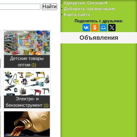
Удмуртия, Сигаево▾
‣
Добавить организацию
‣
Карта сайта
‣
Поделитесь с друзьями:
Объявления
Детские товары
оптом
(1)
Электро- и
бензоинструмент
(1)