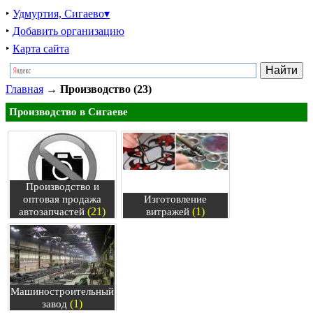
‣
Удмуртия, Сигаево▾
‣
Добавить организацию
‣
Карта сайта
Главная
→
Производство (23)
Производство в Сигаеве
Производство и
оптовая продажа
Изготовление
(21)
(1)
автозапчастей
витражей
Машиностроительный
(1)
завод