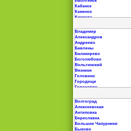
Иволгинск
Кумертау
Комаричи
Скородное
Кабанск
Кушнаренково
Красная Гора
Старый Оскол
Каменск
Куяново
Локоть
Стрелецкое
Кижинга
Ломовка
Любохна
Строитель
Курумкан
Малояз
Мглин
Томаровка
Кырен
Маячный
Навля
Владимир
Троицкий
Кяхта
Межгорье
Новозыбков
Александров
Уразово
Мухоршибирь
Мелеуз
Погар
Андреево
Чернянка
Нижнеангарск
Месягутово
Почеп
Бавлены
Шебекино
Новоильинск
Михайловка
Путевка
Балакирево
Онохой
Мишкино
Радица-Крыловка
Боголюбово
Петропавловка
Мраково
Ржаница
Вольгинский
Северобайкальск
Нефтекамск
Рогнедино
Вязники
Селенгинск
Нижнетроицкий
Свень
Головино
Сосново-Озерское
Николо-Березовка
Севск
Городищи
Таксимо
Новобелокатай
Сельцо
Гороховец
Турунтаево
Октябрьский
Сеща
Гусевский
Усть-Баргузин
Павловка
Стародуб
Гусь-Хрустальный
Хоринск
Волгоград
Прибельский
Старь
Золотково
Алексеевская
Приютово
Суземка
Камешково
Антиповка
Раевский
Супонево
Карабаново
Береславка
Салават
Сураж
Киржач
Большие Чапурники
Семилетка
Трубчевск
Ковров
Быково
Серафимовский
Унеча