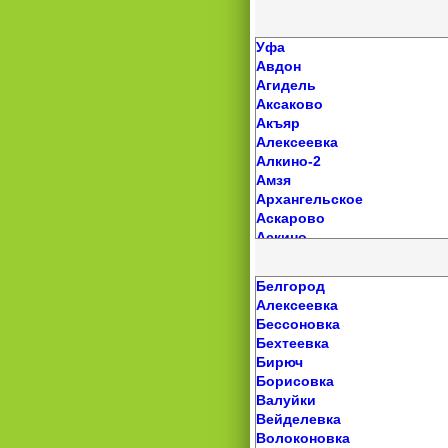
Ребриха
Мирный
Капустин Яр
Родино
Новодвинск
Красные Баррикады
Романово
Няндома
Уфа
Красный Яр
Рубцовск
Обозерский
Авдон
Лиман
Сибирский
Октябрьский
Агидель
Марфино
Славгород
Онега
Аксаково
Нариманов
Смоленское
Пинега
Акъяр
Началово
Советское
Плесецк
Алексеевка
Нижний Баскунчак
Соколово
Подюга
Алкино-2
Никольское
Солонешное
Приводино
Амзя
Оранжереи
Солтон
Савинский
Архангельское
Сасыколи
Сростки
Северодвинск
Аскарово
Солянка
Староалейское
Североонежск
Аскино
Старокучергановка
Степное Озеро
Сольвычегодск
Баймак
Тамбовка
Табуны
Талажский Авиагородок
Бакалы
Харабали
Белгород
Тальменка
Уемский
Белебей
Черный Яр
Алексеевка
Тогул
Урдома
Белорецк
Яксатово
Бессоновка
Топчиха
Холмогоры
Бижбуляк
Яндыки
Бехтеевка
Троицкое
Шенкурск
Бирск
Бирюч
Тюменцево
Шипицыно
Благовещенск
Борисовка
Угловское
Яренск
Большеустьикинское
Валуйки
Усть-Калманка
Буздяк
Вейделевка
Усть-Чарышская Пристань
Бураево
Волоконовка
Хабары
Верхнеяркеево