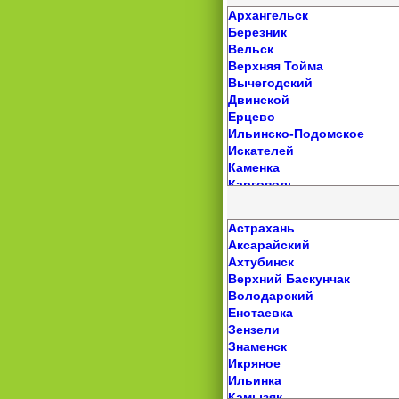
Серышево
Ключи
Архангельск
Сковородино
Косиха
Березник
Тамбовка
Красногорское
Вельск
Тында
Краснощеково
Верхняя Тойма
Шимановск
Крутиха
Вычегодский
Кулунда
Двинской
Курья
Ерцево
Кытманово
Ильинско-Подомское
Лебяжье
Искателей
Леньки
Каменка
Малиновое Озеро
Каргополь
Мамонтово
Карпогоры
Михайловское
Катунино
Астрахань
Налобиха
Кизема
Аксарайский
Новичиха
Конево
Ахтубинск
Новоалтайск
Коноша
Верхний Баскунчак
Новоегорьевское
Коряжма
Володарский
Новые Зори
Котлас
Енотаевка
Озерки
Красноборск
Зензели
Павловск
Кулой
Знаменск
Панкрушиха
Лешуконское
Икряное
Первомайское
Малошуйка
Ильинка
Поспелиха
Мезень
Камызяк