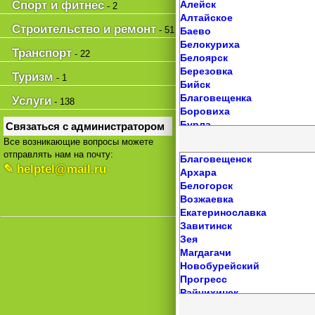
Спорт и фитнес
Алейск
- 2
Понежукай
Алтайское
Северо-Восточные Сады
Строительство и ремонт
- 51
Баево
Тахтамукай
Белокуриха
Тлюстенхабль
Транспорт
- 22
Белоярск
Тульский
Березовка
Туризм
Хакуринохабль
- 1
Бийск
Ханская
Благовещенка
Услуги
- 138
Хатукай
Боровиха
Ходзь
Бурла
Связаться с администратором
Энем
Быстрый Исток
Все возникающие вопросы можете
Яблоновский
Верх-Катунское
отправлять нам на почту:
Благовещенск
Власиха
✎ helptel@mail.ru
Архара
Волчиха
Белогорск
Горняк
Возжаевка
Ельцовка
Екатеринославка
Завьялово
Завитинск
Залесово
Зея
Заринск
Магдагачи
Змеиногорск
Новобурейский
Зональное
Прогресс
Зудилово
Райчихинск
Калманка
Свободный
Камень-на-Оби