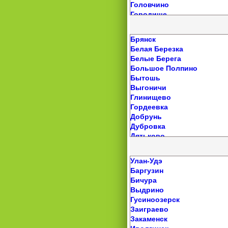
Головчино
Целинное
Верхние Киги
Городище
Чарышское
Верхние Татышлы
Грайворон
Черемное
Давлеканово
Губкин
Шелаболиха
Дмитриевка
Брянск
Дубовое
Шипуново
Дуван
Белая Березка
Засосна
Южный
Дюртюли
Белые Берега
Ивня
Яровое
Ермекеево
Большое Полпино
Иловка
Ермолаево
Бытошь
Короча
Зилаир
Выгоничи
Красная Яруга
Зирган
Глинищево
Ливенка
Иглино
Гордеевка
Майский
Инзер
Добрунь
Маслова Пристань
Исянгулово
Дубровка
Новая Таволжанка
Ишимбай
Дятьково
Новый Оскол
Кабаково
Жуковка
Октябрьский
Калтасы
Займище
Пролетарский
Улан-Удэ
Кандры
Злынка
Прохоровка
Баргузин
Караидель
Ивот
Пятницкое
Бичура
Кармаскалы
Карачев
Разумное
Выдрино
Киргиз-Мияки
Клетня
Ракитное
Гусиноозерск
Красная Горка
Климово
Ровеньки
Заиграево
Красноусольский
Клинцы
Роговатое
Закаменск
Краснохолмский
Кокино
Северный