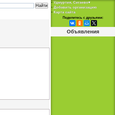
Удмуртия, Сигаево▾
‣
Добавить организацию
‣
Карта сайта
‣
Поделитесь с друзьями:
Объявления