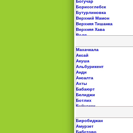
Нижний Чир
Богучар
Никольск
Николаевск
Борисоглебск
Нюксеница
Новоаннинский
Бутурлиновка
Сазоново
Новониколаевский
Верхний Мамон
Сокол
Новый Рогачик
Верхняя Тишанка
Суда
Октябрьский
Верхняя Хава
Сямжа
Ольховка
Воля
Тарногский Городок
Палласовка
Воробьевка
Тоншалово
Петров Вал
Воронцовка
Тотьма
Махачкала
Преображенская
Гремячье
Устье
Аксай
Приморск
Грибановский
Устюжна
Акуша
Рудня
Давыдовка
Федотово
Альбурикент
Савинка
Девица
Харовск
Анди
Светлый Яр
Дракино
Чагода
Ансалта
Себрово
Елань-Колено
Череповец
Ахты
Серафимович
Землянск
Шексна
Бабаюрт
Средняя Ахтуба
Калач
Белиджи
Старая Полтавка
Каменка
Ботлих
Суровикино
Кантемировка
Буйнакск
Урюпинск
Каширское
Верхнее Казанище
Фролово
Козловка
Геджух
Чернышковский
Колодезный
Биробиджан
Гергебиль
Латная
Амурзет
Губден
Лиски
Бабстово