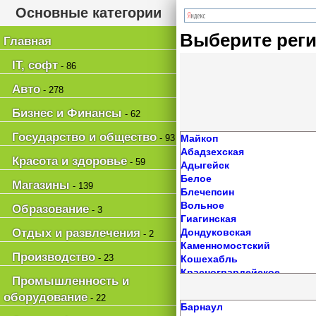
Основные категории
Выберите рег
Главная
IT, софт
- 86
Авто
- 278
Бизнес и Финансы
- 62
Государство и общество
- 93
Майкоп
Абадзехская
Красота и здоровье
- 59
Адыгейск
Белое
Магазины
- 139
Блечепсин
Вольное
Образование
- 3
Гиагинская
Отдых и развлечения
Дондуковская
- 2
Каменномостский
Производство
- 23
Кошехабль
Красногвардейское
Промышленность и
Краснооктябрьский
оборудование
- 22
Кужорская
Барнаул
Натырбово