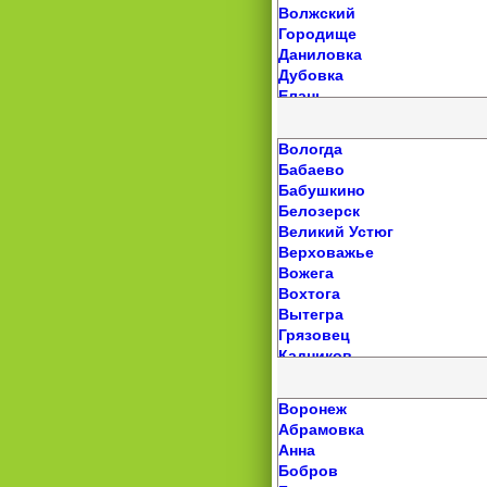
Кольчугино
Волжский
Сибай
Фокино
Костерево
Городище
Старобалтачево
Красная Горбатка
Даниловка
Старосубхангулово
Курлово
Дубовка
Стерлибашево
Лакинск
Елань
Стерлитамак
Меленки
Ерзовка
Субханкулово
Мелехово
Жирновск
Темясово
Мстера
Вологда
Заплавное
Тирлянский
Муром
Бабаево
Иловля
Толбазы
Муромцево
Бабушкино
Калач-на-Дону
Туймазы
Никологоры
Белозерск
Камышин
Улукулево
Петушки
Великий Устюг
Клетская
Улу-Теляк
Покров
Верховажье
Котельниково
Учалы
Радужный
Вожега
Котово
Федоровка
Собинка
Вохтога
Краснооктябрьский
Чекмагуш
Ставрово
Вытегра
Краснослободск
Чишмы
Струнино
Грязовец
Красный Яр
Шаран
Судогда
Кадников
Кумылженская
Энергетик
Суздаль
Кадуй
Ленинск
Юмагузино
Уршельский
Кириллов
Линево
Языково
Воронеж
Юрьев-Польский
Кичменгский Городок
Лог
Янаул
Абрамовка
Красавино
Михайловка
Анна
Липин Бор
Нехаевская
Бобров
Молочное