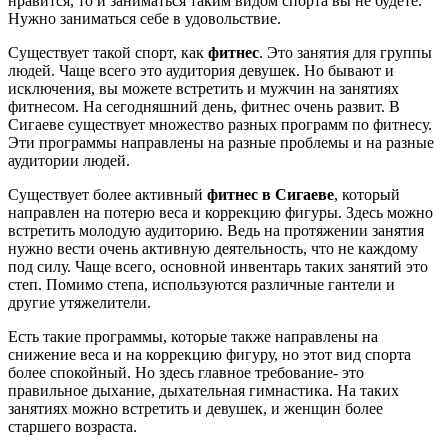
нравится, то и заниматься таким видом спорта вы не будете.
Нужно заниматься себе в удовольствие.
Существует такой спорт, как
фитнес
. Это занятия для группы
людей. Чаще всего это аудитория девушек. Но бывают и
исключения, вы можете встретить и мужчин на занятиях
фитнесом. На сегодняшний день, фитнес очень развит. В
Сигаеве существует множество разных программ по фитнесу.
Эти программы направлены на разные проблемы и на разные
аудитории людей.
Существует более активный
фитнес в Сигаеве
, который
направлен на потерю веса и коррекцию фигуры. Здесь можно
встретить молодую аудиторию. Ведь на протяжении занятия
нужно вести очень активную деятельность, что не каждому
под силу. Чаще всего, основной инвентарь таких занятий это
степ. Помимо степа, используются различные гантели и
другие утяжелители.
Есть такие программы, которые также направлены на
снижение веса и на коррекцию фигуру, но этот вид спорта
более спокойный. Но здесь главное требование- это
правильное дыхание, дыхательная гимнастика. На таких
занятиях можно встретить и девушек, и женщин более
старшего возраста.